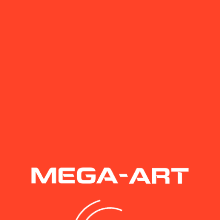
ей
ии
вы