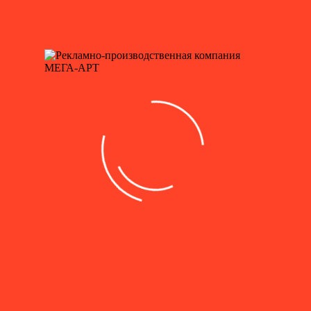
2 сентября, День нефтяника
7-8 сентября, День города Москвы
9 сентября, День танкиста
3 сентября, День солидарности в борьбе с терроризмом
1 октября, Международный день пожилых людей
5 октября, День учителя
Хэллоуин
4 ноября, День народного единства
7 ноября, День проведения военного парада
7 ноября, День Октябрьской революции
10 ноября, День сотрудника МВД
19 ноября, День ракетных войск и артиллерии
5 декабря, День начала контрнаступления ...
26 ноября, День матери
9 декабря, День Героев Отечества
9 декабря, Международный день борьбы с коррупцией
12 декабря, День конституции Российской Федерации
20 декабря, День работника органов безопасности
Продукция
Назад
Товары по списку праздников
Флажная продукция
Новогоднее оформление