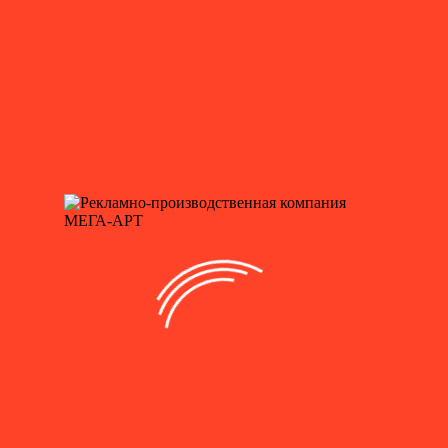
2 сентября, День нефтяника
7-8 сентября, День города Москвы
9 сентября, День танкиста
3 сентября, День солидарности в борьбе с терроризмом
1 октября, Международный день пожилых людей
5 октября, День учителя
Хэллоуин
4 ноября, День народного единства
7 ноября, День проведения военного парада
7 ноября, День Октябрьской революции
10 ноября, День сотрудника МВД
19 ноября, День ракетных войск и артиллерии
5 декабря, День начала контрнаступления ...
26 ноября, День матери
9 декабря, День Героев Отечества
9 декабря, Международный день борьбы с коррупцией
12 декабря, День конституции Российской Федерации
20 декабря, День работника органов безопасности
Продукция
Назад
Товары по списку праздников
Флажная продукция
Новогоднее оформление