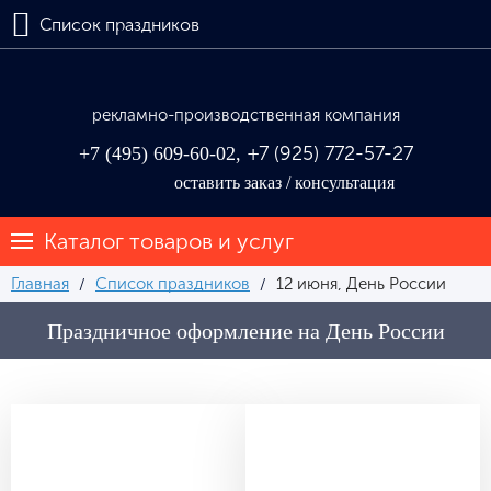
Назад
Назад
Список праздников
Товары по списку праздников
Широкоформатная печать
Флажная продукция
Интерьерная печать
рекламно-производственная компания
+7 (925) 772-57-27
+7 (495) 609-60-02,
Новогоднее оформление
Ультрафиолетовая печать
оставить заказ / консультация
Портреты
Ламинация
Каталог товаров и услуг
Стенды и таблички
Тиражирование
Главная
Список праздников
12 июня, День России
Сувенирная продукция
Дизайн и верстка
Праздничное оформление на День России
Модульные картины
Изготовление торговых палаток
Оформление к юбилеям и свадьбам
Создание сайтов